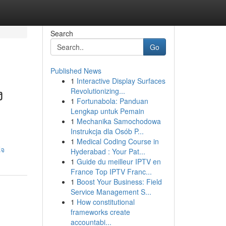
Search
Go
Published News
1
Interactive Display Surfaces
ง
Revolutionizing...
1
Fortunabola: Panduan
Lengkap untuk Pemain
1
Mechanika Samochodowa
Instrukcja dla Osób P...
1
Medical Coding Course in
ใจ
Hyderabad : Your Pat...
1
Guide du meilleur IPTV en
France Top IPTV Franc...
1
Boost Your Business: Field
Service Management S...
1
How constitutional
frameworks create
accountabi...