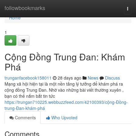
Home
followbookmarks
Togg
navi
Home
1
Cộng Đồng Trung Đan: Khám
Phá
trunganfacebook158011
28 days ago
News
Discuss
Mạng xã hội hiện tại là một nền tảng lý tưởng để khám phá ra
cộng đồng Trung Đan. Nhờ vào những bài viết thường xuyên ,
bạn có thể nắm bắt tin tức
https://trungan710225.webbuzzfeed.com/42100393/cộng-Đồng-
trung-Đan-khám-phá
Comments
Who Upvoted
Comments