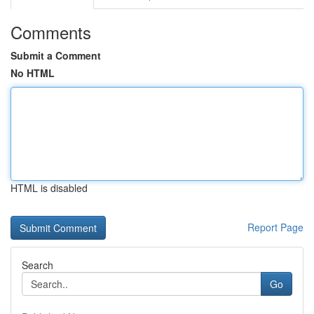
Comments
Submit a Comment
No HTML
HTML is disabled
Report Page
Search
Go