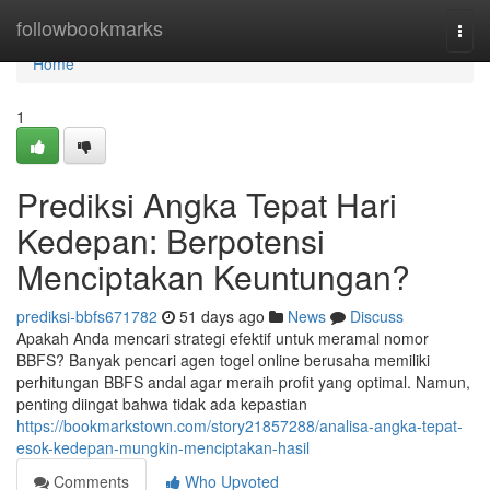
Home
followbookmarks
Togg
navi
Home
1
Prediksi Angka Tepat Hari
Kedepan: Berpotensi
Menciptakan Keuntungan?
prediksi-bbfs671782
51 days ago
News
Discuss
Apakah Anda mencari strategi efektif untuk meramal nomor
BBFS? Banyak pencari agen togel online berusaha memiliki
perhitungan BBFS andal agar meraih profit yang optimal. Namun,
penting diingat bahwa tidak ada kepastian
https://bookmarkstown.com/story21857288/analisa-angka-tepat-
esok-kedepan-mungkin-menciptakan-hasil
Comments
Who Upvoted