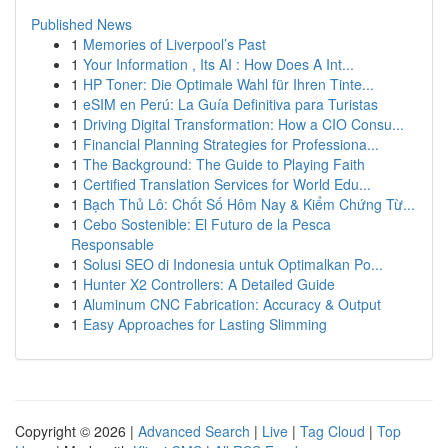
Published News
1
Memories of Liverpool’s Past
1
Your Information , Its AI : How Does A Int...
1
HP Toner: Die Optimale Wahl für Ihren Tinte...
1
eSIM en Perú: La Guía Definitiva para Turistas
1
Driving Digital Transformation: How a CIO Consu...
1
Financial Planning Strategies for Professiona...
1
The Background: The Guide to Playing Faith
1
Certified Translation Services for World Edu...
1
Bạch Thủ Lô: Chốt Số Hôm Nay & Kiểm Chứng Từ...
1
Cebo Sostenible: El Futuro de la Pesca
Responsable
1
Solusi SEO di Indonesia untuk Optimalkan Po...
1
Hunter X2 Controllers: A Detailed Guide
1
Aluminum CNC Fabrication: Accuracy & Output
1
Easy Approaches for Lasting Slimming
Copyright © 2026 |
Advanced Search
|
Live
|
Tag Cloud
|
Top