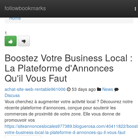
Home
followbookmarks
T
n
Home
1
Boostez Votre Business Local :
La Plateforme d'Annonces
Qu'il Vous Faut
achat-site-web-rentable961006
53 days ago
News
Discuss
Vous cherchez à augmenter votre activité local ? Découvrez notre
récente plateforme d'annonces, conçue pour soutenir les
commerces de proximité de votre zone. Elle vous donne de
promouvoir vos
https://siteannonceslocales977389.bloguerosa.com/40411822/boost
votre-business-local-la-plateforme-d-annonces-qu-il-vous-faut