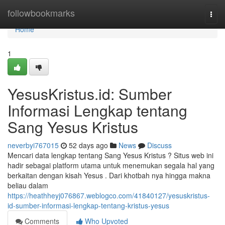
Home
followbookmarks
Togg
navi
Home
1
YesusKristus.id: Sumber
Informasi Lengkap tentang
Sang Yesus Kristus
neverbyi767015
52 days ago
News
Discuss
Mencari data lengkap tentang Sang Yesus Kristus ? Situs web ini
hadir sebagai platform utama untuk menemukan segala hal yang
berkaitan dengan kisah Yesus . Dari khotbah nya hingga makna
beliau dalam
https://heathheyj076867.weblogco.com/41840127/yesuskristus-
id-sumber-informasi-lengkap-tentang-kristus-yesus
Comments
Who Upvoted