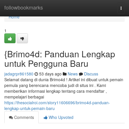
Home
followbookmarks
Togg
navi
Home
1
{Brimo4d: Panduan Lengkap
untuk Pengguna Baru
jadagrpr861580
53 days ago
News
Discuss
Selamat datang di dunia Brimo4d ! Artikel ini dibuat untuk pemain
pemula yang berencana mencoba judi di situs ini . Kami
memberikan informasi lengkap tentang cara mendaftar ,
mempelajari berbagai
https://thesocialroi.com/story11606696/brimo4d-panduan-
lengkap-untuk-pemain-baru
Comments
Who Upvoted