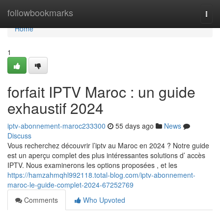
Home
followbookmarks
Togg
navi
Home
1
forfait IPTV Maroc : un guide
exhaustif 2024
iptv-abonnement-maroc233300
55 days ago
News
Discuss
Vous recherchez découvrir l’iptv au Maroc en 2024 ? Notre guide
est un aperçu complet des plus intéressantes solutions d’ accès
IPTV. Nous examinerons les options proposées , et les
https://hamzahmqhl992118.total-blog.com/iptv-abonnement-
maroc-le-guide-complet-2024-67252769
Comments
Who Upvoted