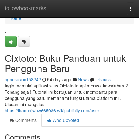
Home
followbookmarks
Togg
navi
Home
1
Olxtoto: Buku Panduan untuk
Pengguna Baru
agnespyoc158242
54 days ago
News
Discuss
Ingin memulai aplikasi situs Olxtoto tetapi merasa kewalahan ?
Tenang saja ! Tutorial ini bertujuan untuk membantu para
pengguna yang baru memahami fungsi utama platform ini .
Ulasan ini mengulas
https://ihannajwhw665086.wikipublicity.com/user
Comments
Who Upvoted
Comments