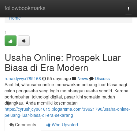
Home
followbookmarks
Togg
navi
Home
1
Usaha Online: Prospek Luar
Biasa di Era Modern
ronaldywyx785168
55 days ago
News
Discuss
Saat ini, wirausaha online menawarkan peluang luar biasa bagi
calon pengusaha yang ingin membangun usaha sendiri. Karena
pertumbuhan teknologi digital, pasar kini semakin mudah
dijangkau. Anda memiliki kesempatan
https://cyrushjcy861615.blogaritma.com/39621790/usaha-online-
peluang-luar-biasa-di-era-sekarang
Comments
Who Upvoted