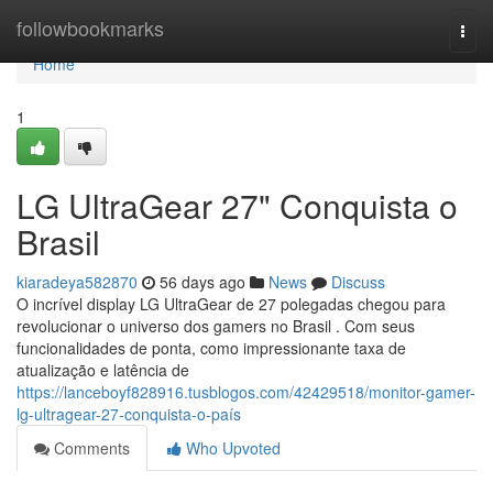
Home
followbookmarks
Togg
navi
Home
1
LG UltraGear 27" Conquista o
Brasil
kiaradeya582870
56 days ago
News
Discuss
O incrível display LG UltraGear de 27 polegadas chegou para
revolucionar o universo dos gamers no Brasil . Com seus
funcionalidades de ponta, como impressionante taxa de
atualização e latência de
https://lanceboyf828916.tusblogos.com/42429518/monitor-gamer-
lg-ultragear-27-conquista-o-país
Comments
Who Upvoted