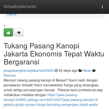
Home
followbookmarks
Togg
navi
Home
1
Tukang Pasang Kanopi
Jakarta Ekonomis Tepat Waktu
Bergaransi
jasapasangkanopijakarta323650
55 days ago
News
Discuss
Mencari tukang pasang kanopi di Bekasi? Kami hadir dengan
penawaran terbaik! Kami menawarkan harga yang terjangkau
untuk setiap pemasangan kanopi . Pekerja kami profesional siap
melakukan instalasi dengan
https://jasa-pasang-
kanopi123885.xzblogs.com/82074507/jasa-pasang-kanopi-di-
jakarta-gratis-survey-harga-bersaing-pengerjaan-tepat-waktu