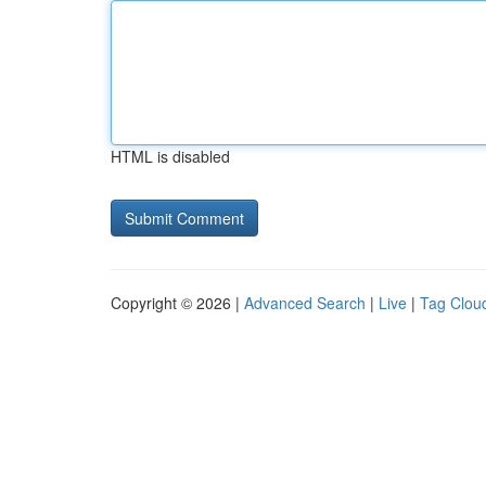
HTML is disabled
Copyright © 2026 |
Advanced Search
|
Live
|
Tag Clou