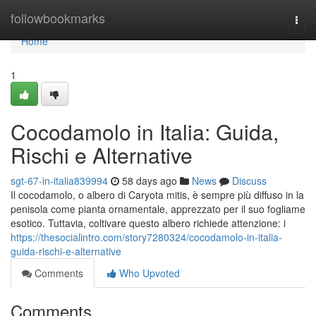
Home
followbookmarks
Togg
navi
Home
1
Cocodamolo in Italia: Guida,
Rischi e Alternative
sgt-67-in-italia839994
58 days ago
News
Discuss
Il cocodamolo, o albero di Caryota mitis, è sempre più diffuso in la
penisola come pianta ornamentale, apprezzato per il suo fogliame
esotico. Tuttavia, coltivare questo albero richiede attenzione: i
https://thesocialintro.com/story7280324/cocodamolo-in-italia-
guida-rischi-e-alternative
Comments
Who Upvoted
Comments