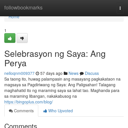
Home
followbookmarks
Togg
navi
Home
1
Selebrasyon ng Saya: Ang
Perya
nelloqnm009377
57 days ago
News
Discuss
Sa taong ito, huwag palampasin ang masayang pagkakataon na
magsaya sa Pagdiriwang ng Saya: Ang Paligsahan! Talagang
maghahatid ito ng maraming saya sa lahat tao. Maghanda para
sa maraming libangan, nakakabusog na
https://bingoplus.com/blog/
Comments
Who Upvoted
Comments