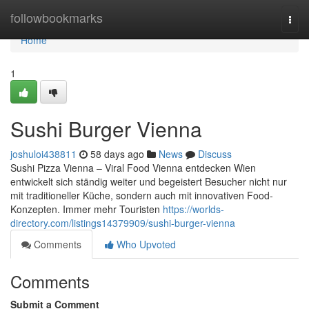
Home
followbookmarks
Togg
navi
Home
1
Sushi Burger Vienna
joshuloi438811
58 days ago
News
Discuss
Sushi Pizza Vienna – Viral Food Vienna entdecken Wien
entwickelt sich ständig weiter und begeistert Besucher nicht nur
mit traditioneller Küche, sondern auch mit innovativen Food-
Konzepten. Immer mehr Touristen
https://worlds-
directory.com/listings14379909/sushi-burger-vienna
Comments
Who Upvoted
Comments
Submit a Comment