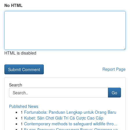
No HTML
HTML is disabled
Report Page
Search
Go
Published News
1
Fortunabola: Panduan Lengkap untuk Orang Baru
1
Kubet: Sân Chơi Giải Trí Cá Cược Cao Cấp
1
Contemporary methods to safeguard wildlife thro...
1
Бързо Домашен Специалист Варна: Отговори на