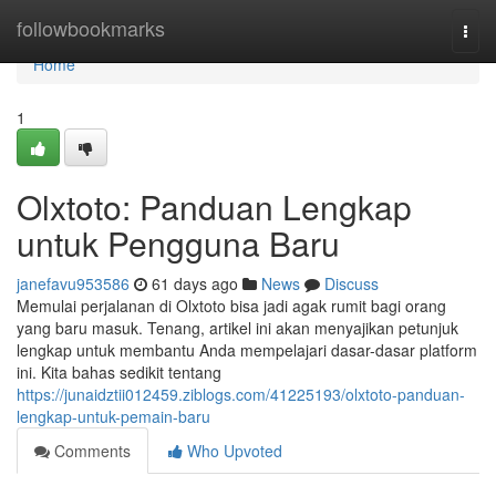
Home
followbookmarks
Togg
navi
Home
1
Olxtoto: Panduan Lengkap
untuk Pengguna Baru
janefavu953586
61 days ago
News
Discuss
Memulai perjalanan di Olxtoto bisa jadi agak rumit bagi orang
yang baru masuk. Tenang, artikel ini akan menyajikan petunjuk
lengkap untuk membantu Anda mempelajari dasar-dasar platform
ini. Kita bahas sedikit tentang
https://junaidztii012459.ziblogs.com/41225193/olxtoto-panduan-
lengkap-untuk-pemain-baru
Comments
Who Upvoted