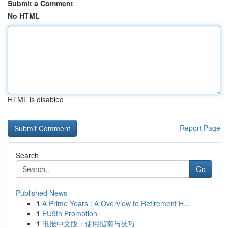
Submit a Comment
No HTML
HTML is disabled
Report Page
Search
Go
Published News
1
A Prime Years : A Overview to Retirement H...
1
EU9th Promotion
1
电报中文版：使用指南与技巧