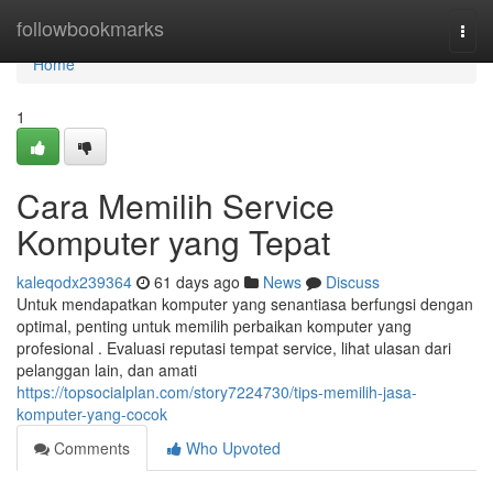
Home
followbookmarks
Togg
navi
Home
1
Cara Memilih Service
Komputer yang Tepat
kaleqodx239364
61 days ago
News
Discuss
Untuk mendapatkan komputer yang senantiasa berfungsi dengan
optimal, penting untuk memilih perbaikan komputer yang
profesional . Evaluasi reputasi tempat service, lihat ulasan dari
pelanggan lain, dan amati
https://topsocialplan.com/story7224730/tips-memilih-jasa-
komputer-yang-cocok
Comments
Who Upvoted