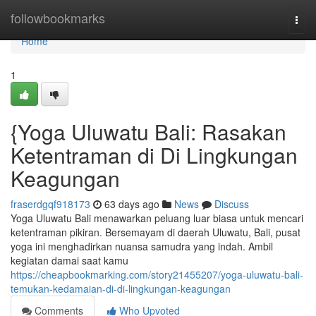
Home
followbookmarks
Togg
navi
Home
1
{Yoga Uluwatu Bali: Rasakan
Ketentraman di Di Lingkungan
Keagungan
fraserdgqf918173
63 days ago
News
Discuss
Yoga Uluwatu Bali menawarkan peluang luar biasa untuk mencari
ketentraman pikiran. Bersemayam di daerah Uluwatu, Bali, pusat
yoga ini menghadirkan nuansa samudra yang indah. Ambil
kegiatan damai saat kamu
https://cheapbookmarking.com/story21455207/yoga-uluwatu-bali-
temukan-kedamaian-di-di-lingkungan-keagungan
Comments
Who Upvoted