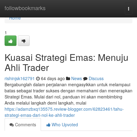
Home
followbookmarks
Togg
navi
Home
1
Kuasai Strategi Emas: Menuju
Ahli Trader
rishinjsk162791
64 days ago
News
Discuss
Bergabunglah dalam perjalanan mengasyikkan untuk melampaui
batas sebagai trader sukses dengan memahami dan menerapkan
Strategi Emas. Mulai dari nol, panduan ini akan membimbing
Anda melalui langkah demi langkah, mulai
https://adamzbxq135575.review-blogger.com/62823461/tahu-
strategi-emas-dari-nol-ke-ahli-trader
Comments
Who Upvoted