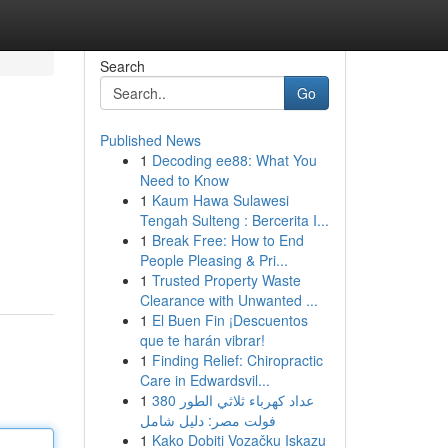
Search
Go
Published News
1
Decoding ee88: What You
Need to Know
1
Kaum Hawa Sulawesi
Tengah Sulteng : Bercerita I...
1
Break Free: How to End
People Pleasing & Pri...
1
Trusted Property Waste
Clearance with Unwanted ...
1
El Buen Fin ¡Descuentos
que te harán vibrar!
1
Finding Relief: Chiropractic
Care in Edwardsvil...
1
عداد كهرباء ثلاثي الطور 380
فولت مصر: دليل شامل
1
Kako Dobiti Vozačku Iskazu