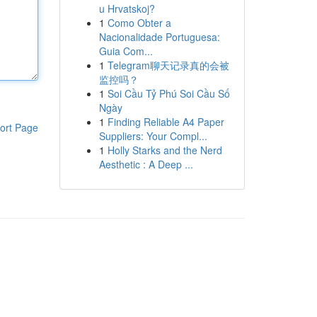
u Hrvatskoj?
1
Como Obter a
Nacionalidade Portuguesa:
Guia Com...
1
Telegram聊天记录真的会被
监控吗？
1
Soi Cầu Tỷ Phú Soi Cầu Số
Ngày
1
Finding Reliable A4 Paper
ort Page
Suppliers: Your Compl...
1
Holly Starks and the Nerd
Aesthetic : A Deep ...