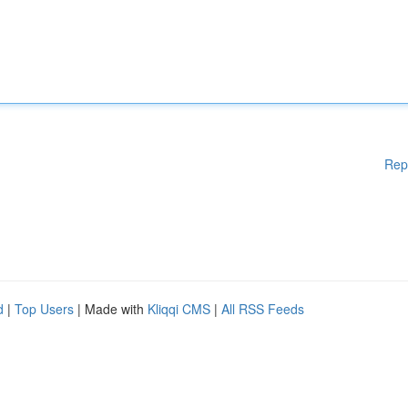
Rep
d
|
Top Users
| Made with
Kliqqi CMS
|
All RSS Feeds