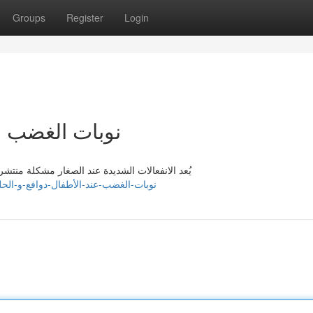
Groups
Register
Login
نوبات الغضب ع
يُعد الانفعالات الشديدة عند الصغار مشكلة منتشرة
//haimasayy080702.look4blog.com/79386423/نوبات-الغضب-عند-الأطفال-دوافع-و-الحلول