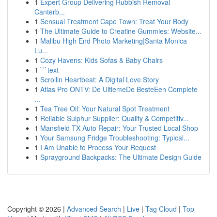
1
Expert Group Delivering Rubbish Removal
Canterb...
1
Sensual Treatment Cape Town: Treat Your Body
1
The Ultimate Guide to Creatine Gummies: Website...
1
Malibu High End Photo Marketing|Santa Monica
Lu...
1
Cozy Havens: Kids Sofas & Baby Chairs
1
```text
1
Scrollin Heartbeat: A Digital Love Story
1
Atlas Pro ONTV: De UltiemeDe BesteEen Complete
...
1
Tea Tree Oil: Your Natural Spot Treatment
1
Reliable Sulphur Supplier: Quality & Competitiv...
1
Mansfield TX Auto Repair: Your Trusted Local Shop
1
Your Samsung Fridge Troubleshooting: Typical...
1
I Am Unable to Process Your Request
1
Sprayground Backpacks: The Ultimate Design Guide
Copyright © 2026 |
Advanced Search
|
Live
|
Tag Cloud
|
Top