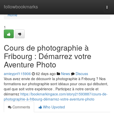
Home
followbookmarks
Togg
navi
Home
1
Cours de photographie à
Fribourg : Démarrez votre
Aventure Photo
amieypnf115906
62 days ago
News
Discuss
Vous avez envie de découvrir la photographie à Fribourg ? Nos
formations sur photographie sont idéaux pour ceux qui débutent,
quel que soit votre expérience . Participez à notre cercle et
démarrez
https://bookmarkingace.com/story21593887/cours-de-
photographie-à-fribourg-démarrez-votre-aventure-photo
Comments
Who Upvoted