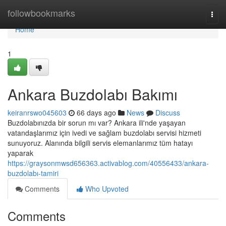
Home
followbookmarks
Togg
navi
Home
1
Ankara Buzdolabı Bakımı
keiranrswo045603
66 days ago
News
Discuss
Buzdolabınızda bir sorun mı var? Ankara ili'nde yaşayan
vatandaşlarımız için ivedi ve sağlam buzdolabı servisi hizmeti
sunuyoruz. Alanında bilgili servis elemanlarımız tüm hatayı
yaparak
https://graysonmwsd656363.activablog.com/40556433/ankara-
buzdolabı-tamiri
Comments
Who Upvoted
Comments