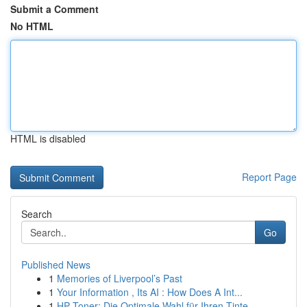
Submit a Comment
No HTML
HTML is disabled
Report Page
Search
Go
Published News
1
Memories of Liverpool’s Past
1
Your Information , Its AI : How Does A Int...
1
HP Toner: Die Optimale Wahl für Ihren Tinte...