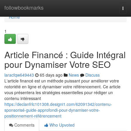
Home
followbookmarks
Togg
navi
Home
1
Article Financé : Guide Intégral
pour Dynamiser Votre SEO
laracfqw649443
65 days ago
News
Discuss
L'article financé est un méthode puissant pour améliorer votre
notoriété en ligne et dynamiser votre référencement. Ce article
vous présentera les stratégies essentielles pour rédiger un
contenu intéressant
https://declanfrlc101308.designi1.com/62091342/contenu-
sponsorisé-guide-approfondi-pour-dynamiser-votre-
positionnement-référencement
Comments
Who Upvoted