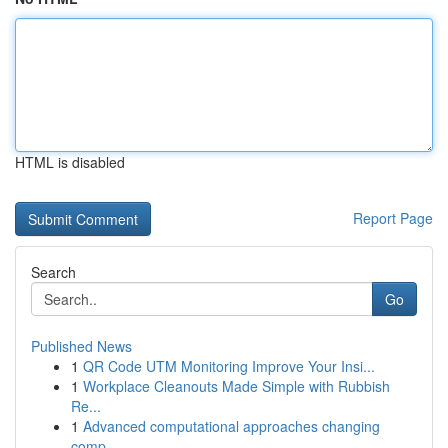
HTML is disabled
Report Page
Search
Go
Published News
1
QR Code UTM Monitoring Improve Your Insi...
1
Workplace Cleanouts Made Simple with Rubbish
Re...
1
Advanced computational approaches changing
comp...