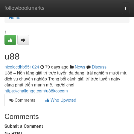
Home
followbookmarks
Togg
navi
Home
1
u88
nicolecdhb551624
79 days ago
News
Discuss
U88 – Nền tảng giải trí trực tuyến đa dạng, trải nghiệm mượt mà,
dịch vụ chuyên nghiệp Trong bối cảnh giải trí trực tuyến ngày
càng phát triển mạnh mẽ, người chơi
https://challonge.com/u88kcocom
Comments
Who Upvoted
Comments
Submit a Comment
No HTML