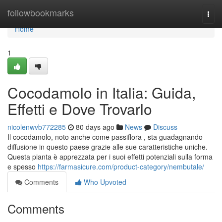
Home
followbookmarks
Togg
navi
Home
1
Cocodamolo in Italia: Guida,
Effetti e Dove Trovarlo
nicolenwvb772285
80 days ago
News
Discuss
Il cocodamolo, noto anche come passiflora , sta guadagnando
diffusione in questo paese grazie alle sue caratteristiche uniche.
Questa pianta è apprezzata per i suoi effetti potenziali sulla forma
e spesso
https://farmasicure.com/product-category/nembutale/
Comments
Who Upvoted
Comments