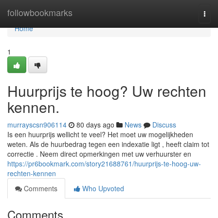
Home
followbookmarks
Togg
navi
Home
1
Huurprijs te hoog? Uw rechten
kennen.
murrayscsn906114
80 days ago
News
Discuss
Is een huurprijs wellicht te veel? Het moet uw mogelijkheden
weten. Als de huurbedrag tegen een indexatie ligt , heeft claim tot
correctie . Neem direct opmerkingen met uw verhuurster en
https://pr6bookmark.com/story21688761/huurprijs-te-hoog-uw-
rechten-kennen
Comments
Who Upvoted
Comments