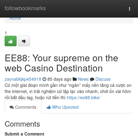
Home
followbookmarks
Togg
navi
Home
1
EE88: Your supreme on the
web Casino Destination
zaynabkjkp454918
85 days ago
News
Discuss
Có một giai đoạn mình gần như “ngán” mấy nền tảng cá cược on
the internet, vì trải nghiệm cứ lặp lại: vào nhanh, chơi ổn vài hôm
rồi bắt đầu lag, hoặc rút tiền thì
https://ee88.bike/
Comments
Who Upvoted
Comments
Submit a Comment