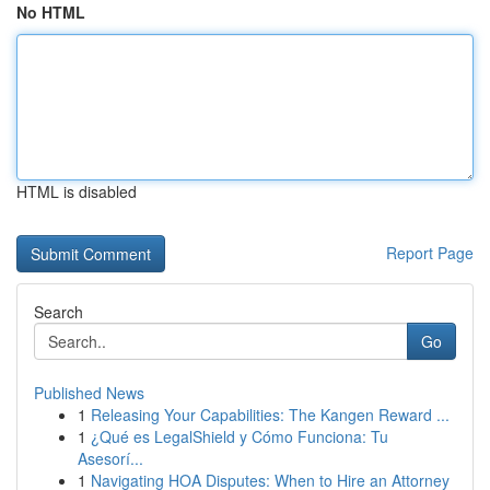
No HTML
HTML is disabled
Report Page
Search
Go
Published News
1
Releasing Your Capabilities: The Kangen Reward ...
1
¿Qué es LegalShield y Cómo Funciona: Tu
Asesorí...
1
Navigating HOA Disputes: When to Hire an Attorney