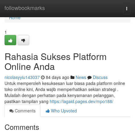
Home
followbookmarks
Togg
navi
Home
1
Rahasia Sukses Platform
Online Anda
nicolasyyiu143037
84 days ago
News
Discuss
Untuk memperoleh kesuksesan luar biasa pada platform online
toko online kini, Anda wajib memperhatikan sekian strategi .
Mulailah dengan perhatian pada kenyamanan pelanggan,
pastikan tampilan yang
https://lagaid.pages.dev/mpo188/
Comments
Who Upvoted
Comments