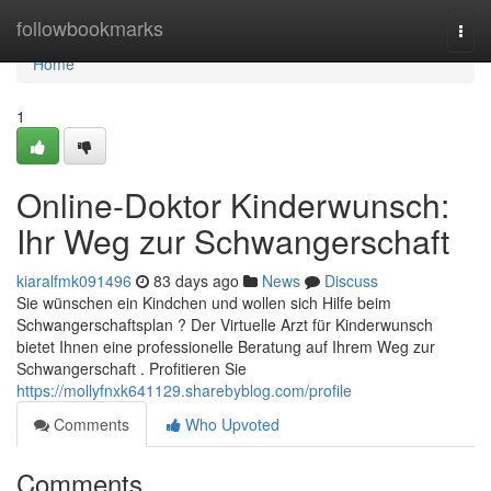
Home
followbookmarks
Togg
navi
Home
1
Online-Doktor Kinderwunsch:
Ihr Weg zur Schwangerschaft
kiaralfmk091496
83 days ago
News
Discuss
Sie wünschen ein Kindchen und wollen sich Hilfe beim
Schwangerschaftsplan ? Der Virtuelle Arzt für Kinderwunsch
bietet Ihnen eine professionelle Beratung auf Ihrem Weg zur
Schwangerschaft . Profitieren Sie
https://mollyfnxk641129.sharebyblog.com/profile
Comments
Who Upvoted
Comments