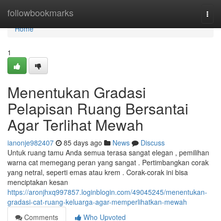
Home
followbookmarks
Togg
navi
Home
1
Menentukan Gradasi
Pelapisan Ruang Bersantai
Agar Terlihat Mewah
ianonje982407
85 days ago
News
Discuss
Untuk ruang tamu Anda semua terasa sangat elegan , pemilihan
warna cat memegang peran yang sangat . Pertimbangkan corak
yang netral, seperti emas atau krem . Corak-corak ini bisa
menciptakan kesan
https://aronjhxq997857.loginblogin.com/49045245/menentukan-
gradasi-cat-ruang-keluarga-agar-memperlihatkan-mewah
Comments
Who Upvoted