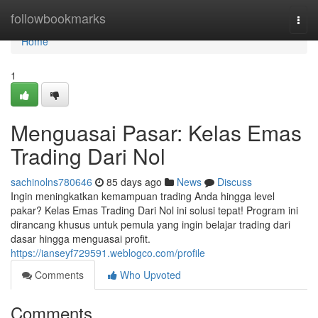
Home
followbookmarks
Togg
navi
Home
1
Menguasai Pasar: Kelas Emas
Trading Dari Nol
sachinolns780646
85 days ago
News
Discuss
Ingin meningkatkan kemampuan trading Anda hingga level
pakar? Kelas Emas Trading Dari Nol ini solusi tepat! Program ini
dirancang khusus untuk pemula yang ingin belajar trading dari
dasar hingga menguasai profit.
https://ianseyf729591.weblogco.com/profile
Comments
Who Upvoted
Comments