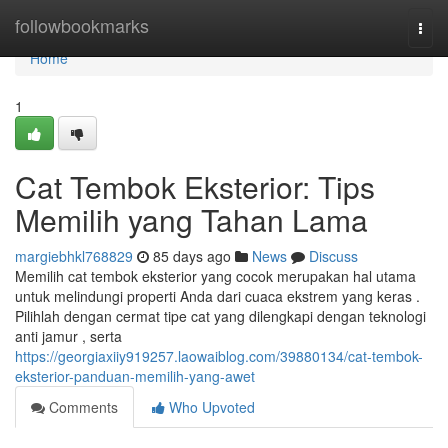
Home
followbookmarks
Togg
navi
Home
1
Cat Tembok Eksterior: Tips
Memilih yang Tahan Lama
margiebhkl768829
85 days ago
News
Discuss
Memilih cat tembok eksterior yang cocok merupakan hal utama
untuk melindungi properti Anda dari cuaca ekstrem yang keras .
Pilihlah dengan cermat tipe cat yang dilengkapi dengan teknologi
anti jamur , serta
https://georgiaxiiy919257.laowaiblog.com/39880134/cat-tembok-
eksterior-panduan-memilih-yang-awet
Comments
Who Upvoted