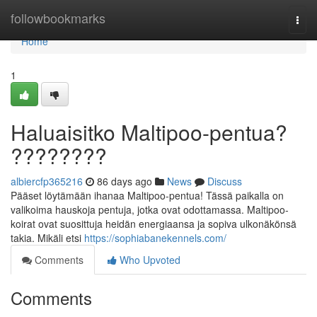
Home
followbookmarks
Togg
navi
Home
1
Haluaisitko Maltipoo-pentua?
????????
albiercfp365216
86 days ago
News
Discuss
Pääset löytämään ihanaa Maltipoo-pentua! Tässä paikalla on
valikoima hauskoja pentuja, jotka ovat odottamassa. Maltipoo-
koirat ovat suosittuja heidän energiaansa ja sopiva ulkonäkönsä
takia. Mikäli etsi
https://sophiabanekennels.com/
Comments
Who Upvoted
Comments