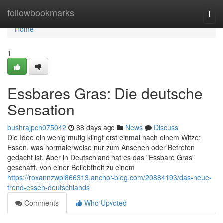
Home
followbookmarks
Togg
navi
Home
1
Essbares Gras: Die deutsche
Sensation
bushrajpch075042
88 days ago
News
Discuss
Die Idee ein wenig mutig klingt erst einmal nach einem Witze:
Essen, was normalerweise nur zum Ansehen oder Betreten
gedacht ist. Aber in Deutschland hat es das "Essbare Gras"
geschafft, von einer Beliebtheit zu einem
https://roxannzwpl866313.anchor-blog.com/20884193/das-neue-
trend-essen-deutschlands
Comments
Who Upvoted