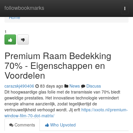
Home
followbookmarks
Togg
navi
Home
1
Premium Raam Bedekking
70% - Eigenschappen en
Voordelen
carazskj490406
83 days ago
News
Discuss
Dit hoogwaardige glas folíe met de transmissie van 70% biedt
geweldige prestaties. Het innovatieve technologie vermindert
energie afname aanzienlijk, zodat tegelijkertijd de
vertrouwelijkheid verhoogd wordt. Jij erft
https://xxoto.nl/premium-
window-film-70-dot-matrix/
Comments
Who Upvoted