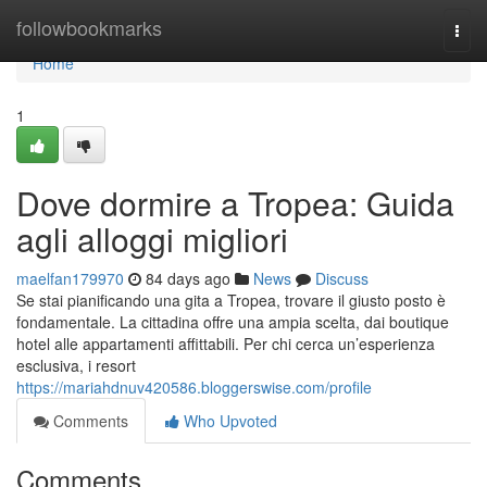
Home
followbookmarks
Togg
navi
Home
1
Dove dormire a Tropea: Guida
agli alloggi migliori
maelfan179970
84 days ago
News
Discuss
Se stai pianificando una gita a Tropea, trovare il giusto posto è
fondamentale. La cittadina offre una ampia scelta, dai boutique
hotel alle appartamenti affittabili. Per chi cerca un’esperienza
esclusiva, i resort
https://mariahdnuv420586.bloggerswise.com/profile
Comments
Who Upvoted
Comments