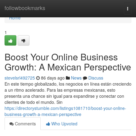
Home
followbookmarks
Togg
navi
Home
1
Boost Your Online Business
Growth: A Mexican Perspective
stevelsrl492725
86 days ago
News
Discuss
En este tiempo globalizado, los negocios en línea están creciendo
a un ritmo acelerado. Para las empresas mexicanas, esto
presenta una chance sin igual para expandirse y conectar con
clientes de todo el mundo. Sin
https://directorystumble.com/listings1081710/boost-your-online-
business-growth-a-mexican-perspective
Comments
Who Upvoted