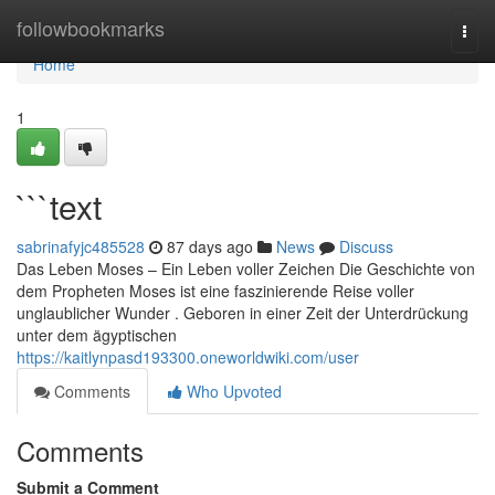
Home
followbookmarks
Togg
navi
Home
1
```text
sabrinafyjc485528
87 days ago
News
Discuss
Das Leben Moses – Ein Leben voller Zeichen Die Geschichte von
dem Propheten Moses ist eine faszinierende Reise voller
unglaublicher Wunder . Geboren in einer Zeit der Unterdrückung
unter dem ägyptischen
https://kaitlynpasd193300.oneworldwiki.com/user
Comments
Who Upvoted
Comments
Submit a Comment