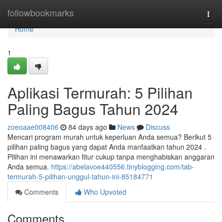
Home
followbookmarks
Togg
navi
Home
1
Aplikasi Termurah: 5 Pilihan
Paling Bagus Tahun 2024
zoeoaae008406
84 days ago
News
Discuss
Mencari program murah untuk keperluan Anda semua? Berikut 5
pilihan paling bagus yang dapat Anda manfaatkan tahun 2024 .
Pilihan ini menawarkan fitur cukup tanpa menghabiskan anggaran
Anda semua.
https://abelavoe440556.tinyblogging.com/tab-
termurah-5-pilihan-unggul-tahun-ini-85184771
Comments
Who Upvoted
Comments