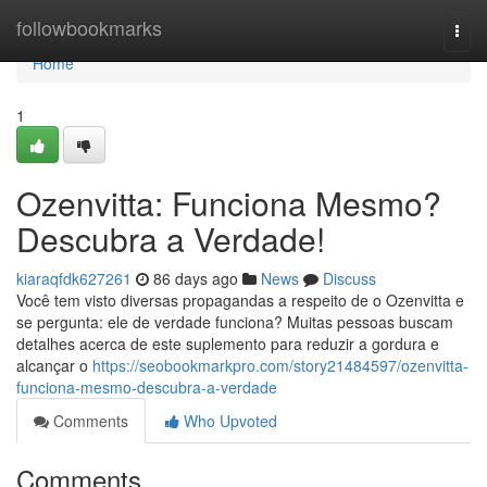
Home
followbookmarks
Togg
navi
Home
1
Ozenvitta: Funciona Mesmo?
Descubra a Verdade!
kiaraqfdk627261
86 days ago
News
Discuss
Você tem visto diversas propagandas a respeito de o Ozenvitta e
se pergunta: ele de verdade funciona? Muitas pessoas buscam
detalhes acerca de este suplemento para reduzir a gordura e
alcançar o
https://seobookmarkpro.com/story21484597/ozenvitta-
funciona-mesmo-descubra-a-verdade
Comments
Who Upvoted
Comments