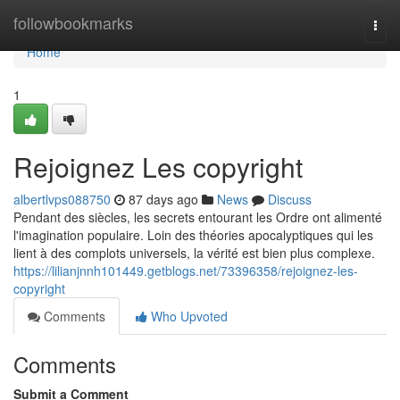
Home
followbookmarks
Togg
navi
Home
1
Rejoignez Les copyright
albertlvps088750
87 days ago
News
Discuss
Pendant des siècles, les secrets entourant les Ordre ont alimenté
l'imagination populaire. Loin des théories apocalyptiques qui les
lient à des complots universels, la vérité est bien plus complexe.
https://lilianjnnh101449.getblogs.net/73396358/rejoignez-les-
copyright
Comments
Who Upvoted
Comments
Submit a Comment