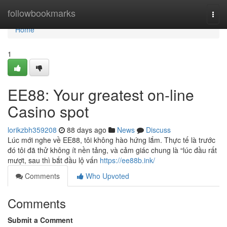
Home
followbookmarks
Togg
navi
Home
1
EE88: Your greatest on-line
Casino spot
lorikzbh359208
88 days ago
News
Discuss
Lúc mới nghe về EE88, tôi không hào hứng lắm. Thực tế là trước
đó tôi đã thử không ít nền tảng, và cảm giác chung là “lúc đầu rất
mượt, sau thì bắt đầu lộ vấn
https://ee88b.ink/
Comments
Who Upvoted
Comments
Submit a Comment