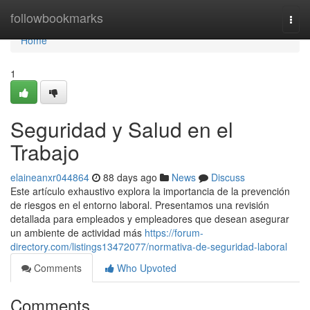
Home
followbookmarks
Togg
navi
Home
1
Seguridad y Salud en el
Trabajo
elaineanxr044864
88 days ago
News
Discuss
Este artículo exhaustivo explora la importancia de la prevención
de riesgos en el entorno laboral. Presentamos una revisión
detallada para empleados y empleadores que desean asegurar
un ambiente de actividad más
https://forum-
directory.com/listings13472077/normativa-de-seguridad-laboral
Comments
Who Upvoted
Comments