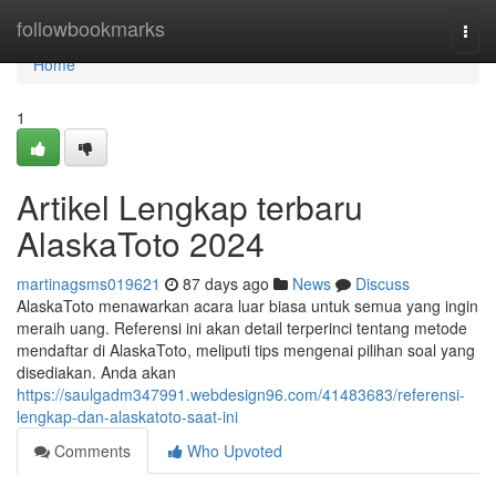
Home
followbookmarks
Togg
navi
Home
1
Artikel Lengkap terbaru
AlaskaToto 2024
martinagsms019621
87 days ago
News
Discuss
AlaskaToto menawarkan acara luar biasa untuk semua yang ingin
meraih uang. Referensi ini akan detail terperinci tentang metode
mendaftar di AlaskaToto, meliputi tips mengenai pilihan soal yang
disediakan. Anda akan
https://saulgadm347991.webdesign96.com/41483683/referensi-
lengkap-dan-alaskatoto-saat-ini
Comments
Who Upvoted