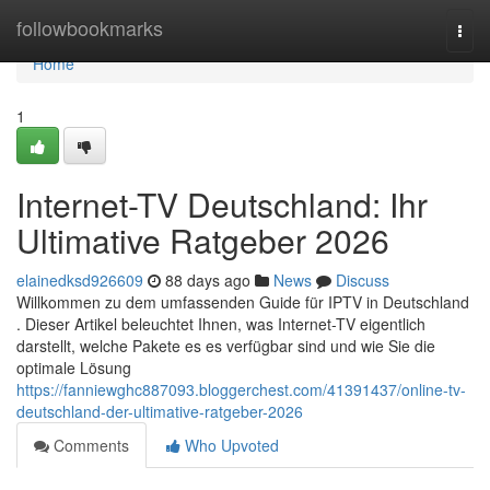
Home
followbookmarks
Togg
navi
Home
1
Internet-TV Deutschland: Ihr
Ultimative Ratgeber 2026
elainedksd926609
88 days ago
News
Discuss
Willkommen zu dem umfassenden Guide für IPTV in Deutschland
. Dieser Artikel beleuchtet Ihnen, was Internet-TV eigentlich
darstellt, welche Pakete es es verfügbar sind und wie Sie die
optimale Lösung
https://fanniewghc887093.bloggerchest.com/41391437/online-tv-
deutschland-der-ultimative-ratgeber-2026
Comments
Who Upvoted