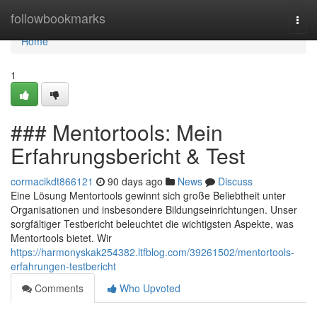
Home
followbookmarks
Togg
navi
Home
1
### Mentortools: Mein
Erfahrungsbericht & Test
cormacikdt866121
90 days ago
News
Discuss
Eine Lösung Mentortools gewinnt sich große Beliebtheit unter
Organisationen und insbesondere Bildungseinrichtungen. Unser
sorgfältiger Testbericht beleuchtet die wichtigsten Aspekte, was
Mentortools bietet. Wir
https://harmonyskak254382.ltfblog.com/39261502/mentortools-
erfahrungen-testbericht
Comments
Who Upvoted