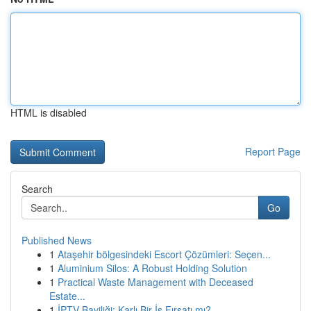
HTML is disabled
Report Page
Search
Go
Published News
1
Ataşehir bölgesindeki Escort Çözümleri: Seçen...
1
Aluminium Silos: A Robust Holding Solution
1
Practical Waste Management with Deceased
Estate...
1
İPTV Bayiliği: Karlı Bir İş Fırsatı mı?