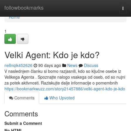
Home
followbookmarks
Togg
navi
Home
1
Velki Agent: Kdo je kdo?
nellnqik452626
90 days ago
News
Discuss
V naslednjem članku si bomo razjasnili, kdo so ključne osebe iz
Velikega Agenta . Spoznajte nalogo vsakega od oseb, od so nujni
za potek aktivnosti. Raziskujte dalje informacije o pomembnih
https://bookmarkwuzz.com/story21457886/velki-agent-kdo-je-kdo
Comments
Who Upvoted
Comments
Submit a Comment
No HTML