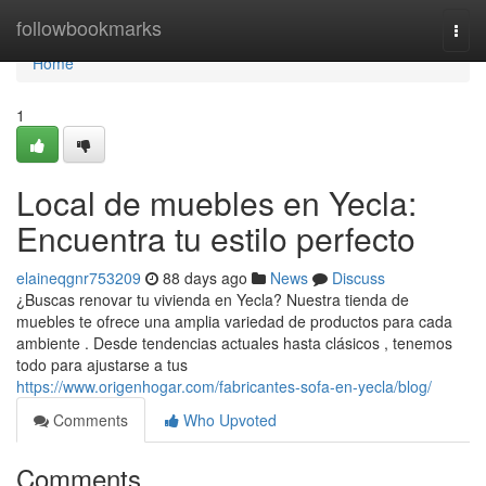
Home
followbookmarks
Togg
navi
Home
1
Local de muebles en Yecla:
Encuentra tu estilo perfecto
elaineqgnr753209
88 days ago
News
Discuss
¿Buscas renovar tu vivienda en Yecla? Nuestra tienda de
muebles te ofrece una amplia variedad de productos para cada
ambiente . Desde tendencias actuales hasta clásicos , tenemos
todo para ajustarse a tus
https://www.origenhogar.com/fabricantes-sofa-en-yecla/blog/
Comments
Who Upvoted
Comments