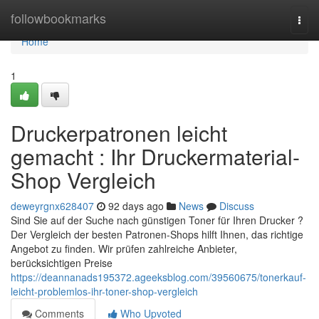
Home
followbookmarks
Togg
navi
Home
1
Druckerpatronen leicht
gemacht : Ihr Druckermaterial-
Shop Vergleich
deweyrgnx628407
92 days ago
News
Discuss
Sind Sie auf der Suche nach günstigen Toner für Ihren Drucker ?
Der Vergleich der besten Patronen-Shops hilft Ihnen, das richtige
Angebot zu finden. Wir prüfen zahlreiche Anbieter,
berücksichtigen Preise
https://deannanads195372.ageeksblog.com/39560675/tonerkauf-
leicht-problemlos-ihr-toner-shop-vergleich
Comments
Who Upvoted